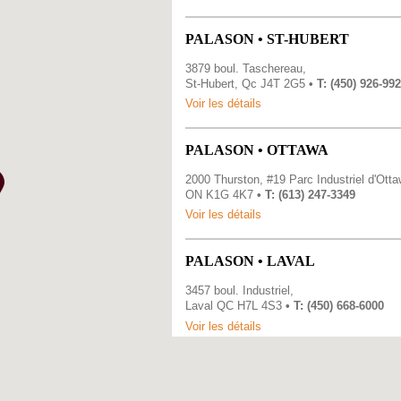
PALASON • ST-HUBERT
3879 boul. Taschereau,
St-Hubert, Qc J4T 2G5
• T: (450) 926-99
Voir les détails
PALASON • OTTAWA
2000 Thurston, #19 Parc Industriel d'Otta
ON K1G 4K7
• T: (613) 247-3349
Voir les détails
PALASON • LAVAL
3457 boul. Industriel,
Laval QC H7L 4S3
• T: (450) 668-6000
Voir les détails
CLUB PISCINE SUPER FITNES
VICTORIAVILLE