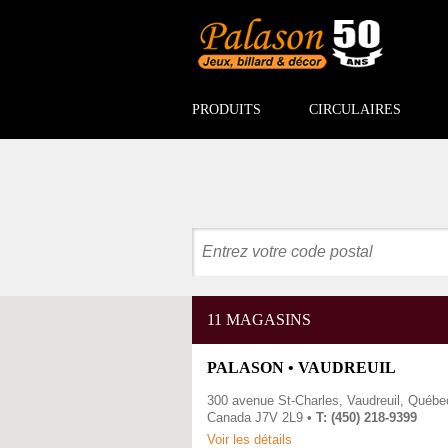
PRODUITS
CIRCULAIRES
11 MAGASINS
PALASON • VAUDREUIL
300 avenue St-Charles, Vaudreuil, Québe
Canada J7V 2L9 •
T: (450) 218-9399
Voir les détails