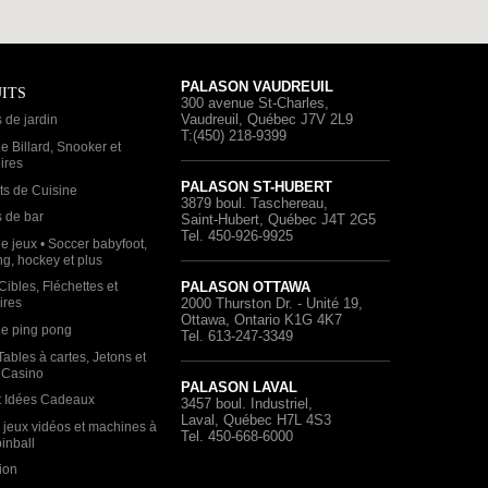
PALASON VAUDREUIL
ITS
300 avenue St-Charles
,
T
Vaudreuil, Québec
J7V 2L9
 de jardin
T:(450) 218-9399
e Billard, Snooker et
ires
PALASON ST-HUBERT
2
ts de Cuisine
3879 boul. Taschereau
,
 de bar
Saint-Hubert, Québec
J4T 2G5
Tel. 450-926-9925
e jeux • Soccer babyfoot,
g, hockey et plus
PALASON OTTAWA
Cibles, Fléchettes et
2000 Thurston Dr. - Unité 19
,
ires
Ottawa, Ontario
K1G 4K7
de ping pong
Tel. 613-247-3349
Tables à cartes, Jetons et
-
 Casino
PALASON LAVAL
t Idées Cadeaux
3457 boul. Industriel
,
Laval, Québec
H7L 4S3
 jeux vidéos et machines à
Tel. 450-668-6000
inball
ion