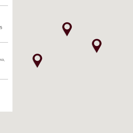
25
wa,
S