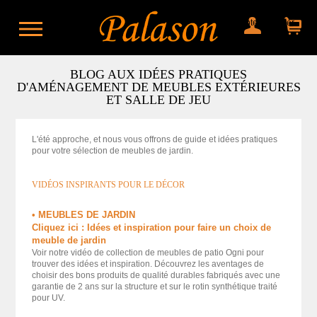
Mon compte
Mon panier
BLOG AUX IDÉES PRATIQUES
D'AMÉNAGEMENT DE MEUBLES EXTÉRIEURES
ET SALLE DE JEU
L'été approche, et nous vous offrons de guide et idées pratiques
pour votre sélection de meubles de jardin.
VIDÉOS INSPIRANTS POUR LE DÉCOR
• MEUBLES DE JARDIN
Cliquez ici : Idées et inspiration pour faire un choix de
meuble de jardin
Voir notre vidéo de collection de meubles de patio Ogni pour
trouver des idées et inspiration. Découvrez les aventages de
choisir des bons produits de qualité durables fabriqués avec une
garantie de 2 ans sur la structure et sur le rotin synthétique traité
pour UV.