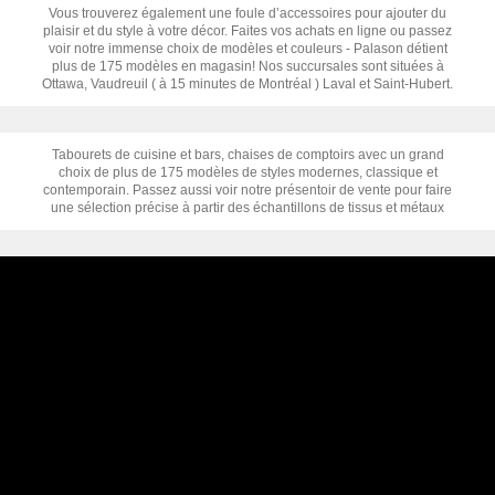
Vous trouverez également une foule d’accessoires pour ajouter du
plaisir et du style à votre décor. Faites vos achats en ligne ou passez
voir notre immense choix de modèles et couleurs - Palason détient
plus de 175 modèles en magasin! Nos succursales sont situées à
Ottawa, Vaudreuil ( à 15 minutes de Montréal ) Laval et Saint-Hubert.
Tabourets de cuisine et bars, chaises de comptoirs avec un grand
choix de plus de 175 modèles de styles modernes, classique et
contemporain. Passez aussi voir notre présentoir de vente pour faire
une sélection précise à partir des échantillons de tissus et métaux