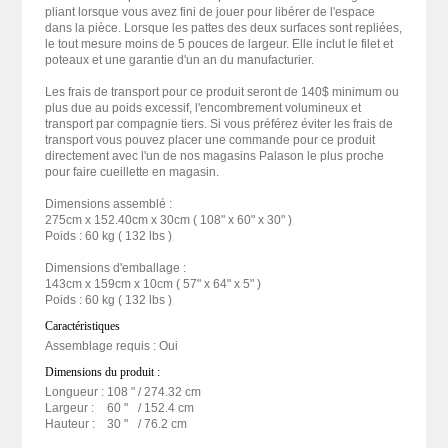
pliant lorsque vous avez fini de jouer pour libérer de l'espace
dans la pièce. Lorsque les pattes des deux surfaces sont repliées,
le tout mesure moins de 5 pouces de largeur. Elle inclut le filet et
poteaux et une garantie d'un an du manufacturier.
Les frais de transport pour ce produit seront de 140$ minimum ou
plus due au poids excessif, l'encombrement volumineux et
transport par compagnie tiers. Si vous préférez éviter les frais de
transport vous pouvez placer une commande pour ce produit
directement avec l'un de nos magasins Palason le plus proche
pour faire cueillette en magasin.
Dimensions assemblé :
275cm x 152.40cm x 30cm ( 108" x 60" x 30" )
Poids : 60 kg ( 132 lbs )
Dimensions d'emballage :
143cm x 159cm x 10cm ( 57" x 64" x 5" )
Poids : 60 kg ( 132 lbs )
Caractéristiques
Assemblage requis : Oui
Dimensions du produit :
Longueur :
108 "
/ 274.32 cm
Largeur :
60 "
/ 152.4 cm
Hauteur :
30 "
/ 76.2 cm