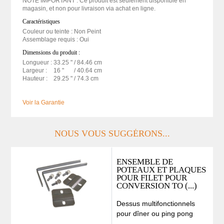
NOTE IMPORTANT : Ce produit est seulement disponible en
magasin, et non pour livraison via achat en ligne.
Caractéristiques
Couleur ou teinte : Non Peint
Assemblage requis : Oui
Dimensions du produit :
Longueur :
33.25 "
/ 84.46 cm
Largeur :
16 "
/ 40.64 cm
Hauteur :
29.25 "
/ 74.3 cm
Voir la Garantie
NOUS VOUS SUGGÉRONS...
ENSEMBLE DE
POTEAUX ET PLAQUES
POUR FILET POUR
CONVERSION TO (...)
Dessus multifonctionnels
pour dîner ou ping pong