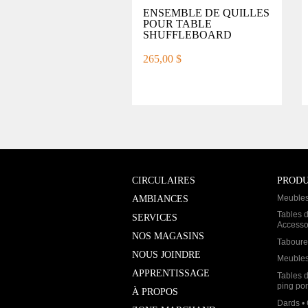
ENSEMBLE DE QUILLES
POUR TABLE
SHUFFLEBOARD
265,00 $
CIRCULAIRES
PRODU
Meubles
AMBIANCES
Tables d
SERVICES
Accesso
NOS MAGASINS
Taboure
NOUS JOINDRE
Meubles
APPRENTISSAGE
Tables d
ping pon
À PROPOS
Dards • 