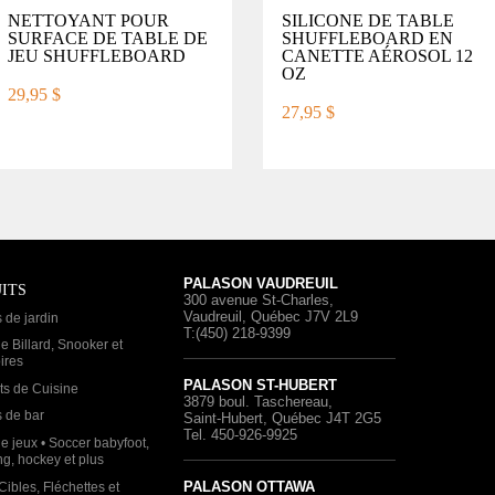
NETTOYANT POUR
SILICONE DE TABLE
SURFACE DE TABLE DE
SHUFFLEBOARD EN
JEU SHUFFLEBOARD
CANETTE AÉROSOL 12
OZ
29,95 $
27,95 $
PALASON VAUDREUIL
ITS
300 avenue St-Charles
,
Vaudreuil, Québec
J7V 2L9
 de jardin
T:(450) 218-9399
e Billard, Snooker et
ires
PALASON ST-HUBERT
ts de Cuisine
3879 boul. Taschereau
,
 de bar
Saint-Hubert, Québec
J4T 2G5
Tel. 450-926-9925
e jeux • Soccer babyfoot,
g, hockey et plus
PALASON OTTAWA
Cibles, Fléchettes et