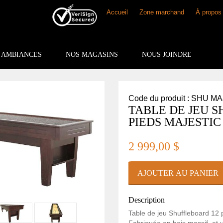
Accueil
Zone marchand
À propos
AMBIANCES
NOS MAGASINS
NOUS JOINDRE
Code du produit : SHU M
TABLE DE JEU 
PIEDS MAJESTIC
2 999,00 $
Description
Table de jeu Shuffleboard 12 p