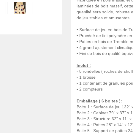
Fabriquée en bois massif, et 
laminées de bois massif, cett
quanlité sera solide, robuste 
de jeu stables et amusantes.
• Surface de jeu en bois de T
• Procédé de fini polymère en
• Pattes en bois de Tremble m
• 4 grand ajustement climatiq
• Fini de bois de qualité équi
Inclut :
- 8 rondelles ( roches de shuf
- 1 brosse
- 1 contenant de granules pour
- 2 compteurs
Emballage ( 6 boites ):
Boite 1 : Surface de jeu 132" x
Boite 2 : Cabinet 79" x 37" x 1
Boite 3 : Structure 62" x 11" x 
Boite 4 : Pattes 28" x 14" x 12
Boite 5 : Support de pattes 24