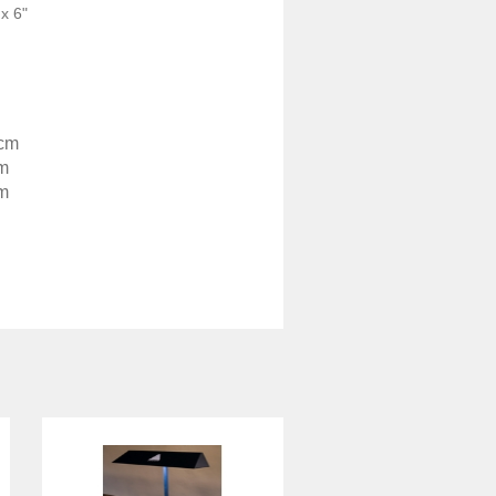
 x 6"
 cm
m
m