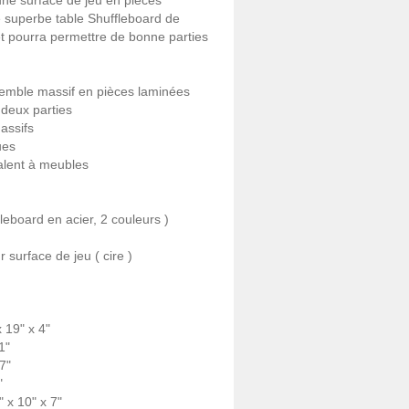
une surface de jeu en pièces
e superbe table Shuffleboard de
et pourra permettre de bonne parties
remble massif en pièces laminées
 deux parties
assifs
ues
valent à meubles
fleboard en acier, 2 couleurs )
 surface de jeu ( cire )
 19" x 4"
1"
7"
"
" x 10" x 7"