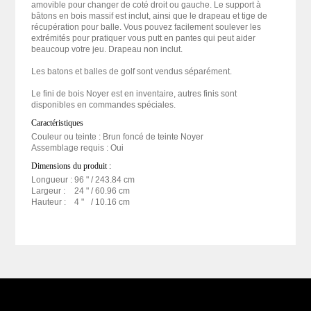
amovible pour changer de coté droit ou gauche. Le support à
bâtons en bois massif est inclut, ainsi que le drapeau et tige de
récupération pour balle. Vous pouvez facilement soulever les
extrémités pour pratiquer vous putt en pantes qui peut aider
beaucoup votre jeu. Drapeau non inclut.
Les batons et balles de golf sont vendus séparément.
Le fini de bois Noyer est en inventaire, autres finis sont
disponibles en commandes spéciales.
Caractéristiques
Couleur ou teinte : Brun foncé de teinte Noyer
Assemblage requis : Oui
Dimensions du produit :
Longueur :
96 "
/ 243.84 cm
Largeur :
24 "
/ 60.96 cm
Hauteur :
4 "
/ 10.16 cm