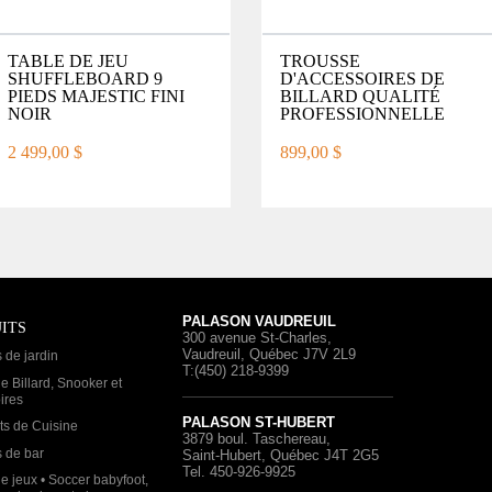
TABLE DE JEU
TROUSSE
SHUFFLEBOARD 9
D'ACCESSOIRES DE
PIEDS MAJESTIC FINI
BILLARD QUALITÉ
NOIR
PROFESSIONNELLE
2 499,00 $
899,00 $
PALASON VAUDREUIL
ITS
300 avenue St-Charles
,
Vaudreuil, Québec
J7V 2L9
 de jardin
T:(450) 218-9399
e Billard, Snooker et
ires
PALASON ST-HUBERT
ts de Cuisine
3879 boul. Taschereau
,
 de bar
Saint-Hubert, Québec
J4T 2G5
Tel. 450-926-9925
e jeux • Soccer babyfoot,