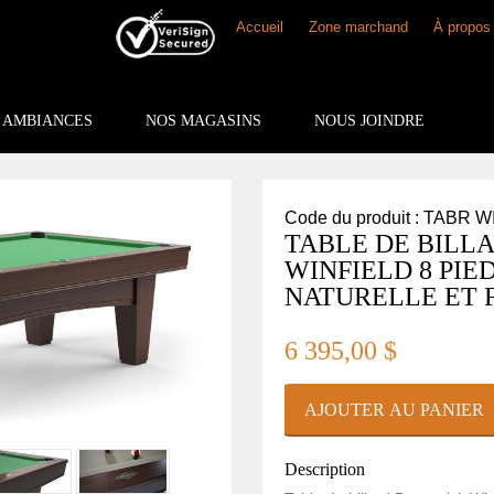
Accueil
Zone marchand
À propos
AMBIANCES
NOS MAGASINS
NOUS JOINDRE
Code du produit : TABR 
TABLE DE BILL
WINFIELD 8 PIE
NATURELLE ET F
6 395,00 $
Description