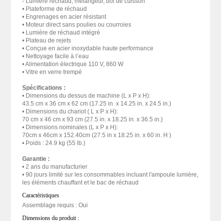
- Lumière réchaud, mélangeur, bol de cuisson
• Plateforme de réchaud
• Engrenages en acier résistant
• Moteur direct sans poulies ou courroies
• Lumière de réchaud intégré
• Plateau de rejets
• Conçue en acier inoxydable haute performance
• Nettoyage facile à l’eau
• Alimentation électrique 110 V, 860 W
• Vitre en verre trempé
Spécifications :
• Dimensions du dessus de machine (L x P x H):
43.5 cm x 36 cm x 62 cm (17.25 in. x 14.25 in. x 24.5 in.)
• Dimensions du chariot ( L x P x H):
70 cm x 46 cm x 93 cm (27.5 in. x 18.25 in. x 36.5 in.)
• Dimensions nominales (L x P x H):
70cm x 46cm x 152.40cm (27.5 in x 18.25 in. x 60 in. H )
• Poids : 24.9 kg (55 lb.)
Garantie :
• 2 ans du manufacturier
• 90 jours limité sur les consommables incluant l'ampoule lumière,
les éléments chauffant et le bac de réchaud
Caractéristiques
Assemblage requis : Oui
Dimensions du produit :