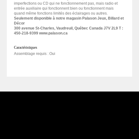
imperfections ou CD qui ne fonctionnement pas, mais radio et
entrée auxiliaire qui fonctionnent bien ou fonctionnent mais
quand même fonctions limités des éclairages ou autres.
Seulement disponible à notre magasin Palason Jeux, Billard et
Décor
300 avenue St-Charles, Vaudreuil, Québec Canada J7V 2L9 T :
450-218-9399 www.palason.ca
Caractéristiques
Assemblage requis : Oui