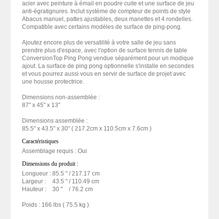
acier avec peinture à émail en poudre cuite et une surface de jeu
anti-égratignures. Inclut système de compteur de points de style
Abacus manuel, pattes ajustables, deux manettes et 4 rondelles.
Compatible avec certains modèles de surface de ping-pong.
Ajoutez encore plus de versatilité à votre salle de jeu sans
prendre plus d'espace, avec l'option de surface tennis de table
ConversionTop Ping Pong vendue séparément pour un modique
ajout. La surface de ping pong optionnelle s'installe en secondes
et vous pourrez aussi vous en servir de surface de projet avec
une housse protectrice.
Dimensions non-assemblée :
87" x 45" x 13"
Dimensions assemblée :
85.5" x 43.5" x 30" ( 217.2cm x 110.5cm x 7.6cm )
Caractéristiques
Assemblage requis : Oui
Dimensions du produit :
Longueur :
85.5 "
/ 217.17 cm
Largeur :
43.5 "
/ 110.49 cm
Hauteur :
30 "
/ 76.2 cm
Poids : 166 lbs ( 75.5 kg )